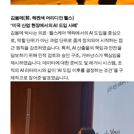
(
.
)
김봄메
前
해켄색 머리디안 헬스
‘
AI
’
미국 산업 현장에서의
도입 사례
·
AI
김봄메 박사는 의료
헬스케어 맥락에서의
도입을 중심으
,
로
역할 단위가 아닌 과업 단위로 좁게 정의되어 시작하는 접
.
, AI
근 원칙을 강조하였습니다
특히
산출물의 책임과 안전을
,
담보하기 위해 인적 검토와 승인 구조
거버넌스가 핵심임을
.
,
제시하였습니다
데이터에 대한 준비도 및 레거시 시스템
조
AI
‘AI
’
직의
리터러시와 같이
도입 이후를 결정하는 조건
을 구
.
체적으로 짚어준 발표였습니다