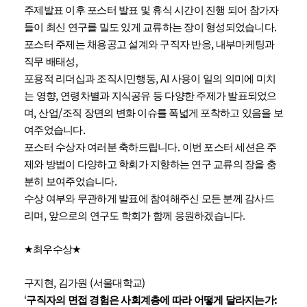
주제발표 이후 포스터 발표 및 휴식 시간이 진행 되어 참가자
.
들이 최신 연구를 밀도 있게 교류하는 장이 형성되었습니다
,
포스터 주제는 채용공고 설계와 구직자 반응
내부마케팅과
,
직무 배태성
, AI
포용적 리더십과 조직시민행동
사용이 일의 의미에 미치
,
는 영향
연령차별과 지식공유 등 다양한 주제가 발표되었으
,
/
며
산업
조직 장면의 변화 이슈를 폭넓게 포착하고 있음을 보
.
여주었습니다
.
포스터 수상자 여러분 축하드립니다
이번 포스터 세션은 주
제와 방법이 다양하고 학회가 지향하는 연구 교류의 장을 충
.
분히 보여주었습니다
수상 여부와 무관하게 발표에 참여해주신 모든 분께 감사드
,
.
리며
앞으로의 연구도 학회가 함께 응원하겠습니다
★
최우수상
★
,
(
)
구지현
김가원
서울대학교
‘
:
구직자의 면접 경험은 사회계층에 따라 어떻게 달라지는가