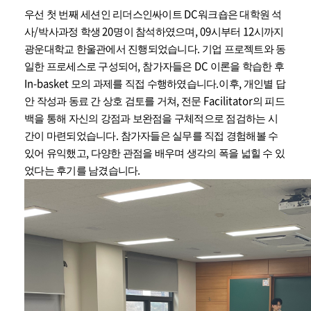
DC
우선 첫 번째 세션인 리더스인싸이트
워크숍은 대학원 석
/
20
, 09
12
사
박사과정 학생
명이 참석하였으며
시부터
시까지
.
광운대학교 한울관에서 진행되었습니다
기업 프로젝트와 동
,
DC
일한 프로세스로 구성되어
참가자들은
이론을 학습한 후
In-basket
.
,
모의 과제를 직접 수행하였습니다
이후
개인별 답
,
Facilitator
안 작성과 동료 간 상호 검토를 거쳐
전문
의 피드
백을 통해 자신의 강점과 보완점을 구체적으로 점검하는 시
.
간이 마련되었습니다
참가자들은 실무를 직접 경험해볼 수
,
있어 유익했고
다양한 관점을 배우며 생각의 폭을 넓힐 수 있
.
었다는 후기를 남겼습니다