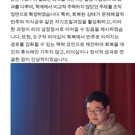
,
과를 다루며
학계에서 비교적 주목하지 않았던 주제를 조직
.
,
장면으로 확장하였습니다
특히
회복된 상태가 문제해결적
,
반추와 지식공유 같은 자기조절과정을 활성화하고
이러
한 과정이 리더 긍정정서로 이어질 수 있음을 제시하였습
.
,
니다
또한
도구적 리더십이 회복에서 반추로 이어지는
경로를 강화할 수 있는 맥락 요인으로 제안하여 회복을 개
,
인의 휴식에만 가두지 않고
리더십이나 정서적 성과로 연
.
결한 점이 인상적이었습니다