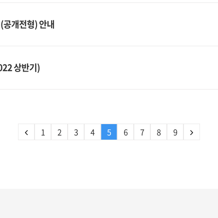
(공개전형) 안내
22 상반기)
1
2
3
4
5
6
7
8
9