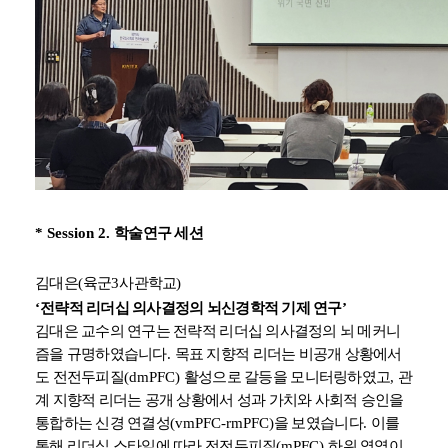
* Session 2.
학술연구 세션
김대은
(
육군
3
사관학교
)
‘
전략적 리더십 의사결정의 뇌신경학적 기제 연구
’
김대은 교수의 연구는 전략적 리더십 의사결정의 뇌 메커니
즘을 규명하였습니다
.
목표 지향적 리더는 비공개 상황에서
도 전전두피질
(dmPFC)
활성으로 갈등을 모니터링하였고
,
관
계 지향적 리더는 공개 상황에서 성과 가치와 사회적 승인을
통합하는 신경 연결성
(vmPFC-rmPFC)
을 보였습니다
.
이를
통해 리더십 스타일에 따라 전전두피질
(mPFC)
하위 영역이