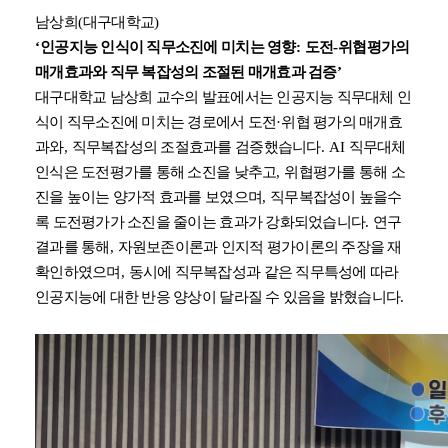
남상희
(
대구대학교
)
‘
인공지능 인식이 직무소진에 미치는 영향
:
도전
-
위협평가의
매개효과와 직무 복잡성의 조절된 매개효과 검증
’
대구대학교 남상희 교수의 발표에서는
인공지능 직무대체 인
식이 직무소진에 미치는 경로에서 도전
·
위협 평가의 매개효
과와
,
직무복잡성의 조절효과를 검증했습니다
. AI
직무대체
인식은 도전평가를 통해 소진을 낮추고
,
위협평가를 통해 소
진을 높이는 양가적 효과를 보였으며
,
직무복잡성이 높을수
록 도전평가가 소진을 줄이는 효과가 강화되었습니다
.
연구
결과를 통해
,
자원보존이론과 인지적 평가이론의 주장을 재
확인하였으며
,
동시에 직무복잡성과 같은 직무특성에 따라
인공지능에 대한 반응 양상이 달라질 수 있음을 밝혔습니다
.