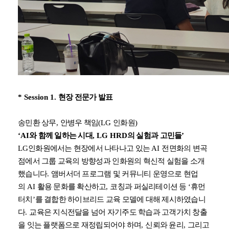
* Session 1.
현장 전문가 발표
송민환 상무
,
안병우 책임
(LG
인화원
)
‘AI
와 함께 일하는 시대
, LG HRD
의 실험과 고민들
’
LG
인화원에서는 현장에서 나타나고 있는
AI
전면화의 변곡
점에서 그룹 교육의 방향성과 인화원의 혁신적 실험을 소개
했습니다
.
앰버서더 프로그램 및 커뮤니티 운영으로 현업
의
AI
활용 문화를 확산하고
,
코칭과 퍼실리테이션 등
‘
휴먼
터치
’
를 결합한 하이브리드 교육 모델에 대해 제시하였습니
다
.
교육은 지식전달을 넘어 자기주도 학습과 고객가치 창출
을 잇는 플랫폼으로 재정립되어야 하며
,
신뢰와 윤리
,
그리고