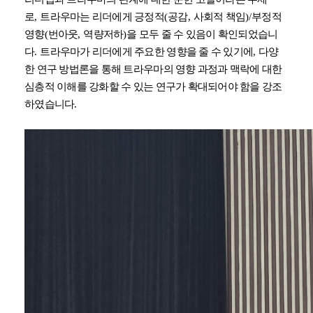
로
,
트라우마는 리더에게 긍정적
(
공감
,
사회적 책임
)/
부정적
영향
(
번아웃
,
역량저하
)
을 모두 줄 수 있음이 확인되었습니
다
.
트라우마가 리더에게 주요한 영향을 줄 수 있기에
,
다양
한 연구 방법론을 통해 트라우마의 영향 과정과 맥락에 대한
심층적 이해를 강화할 수 있는 연구가 확대되어야 함을 강조
하였습니다
.