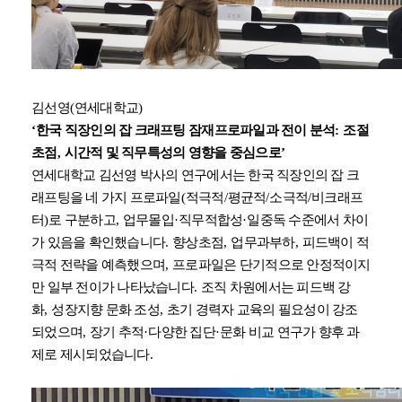
김선영
(
연세대학교
)
‘
한국 직장인의 잡 크래프팅 잠재프로파일과 전이 분석
:
조절
초점
,
시간적 및 직무특성의 영향을 중심으로
’
연세대학교 김선영 박사의 연구에서는 한국 직장인의 잡 크
래프팅을 네 가지 프로파일
(
적극적
/
평균적
/
소극적
/
비크래프
터
)
로 구분하고
,
업무몰입
·
직무적합성
·
일중독 수준에서 차이
가 있음을 확인했습니다
.
향상초점
,
업무과부하
,
피드백이 적
극적 전략을 예측했으며
,
프로파일은 단기적으로 안정적이지
만 일부 전이가 나타났습니다
.
조직 차원에서는 피드백 강
화
,
성장지향 문화 조성
,
초기 경력자 교육의 필요성이 강조
되었으며
,
장기 추적
·
다양한 집단
·
문화 비교 연구가 향후 과
제로 제시되었습니다
.