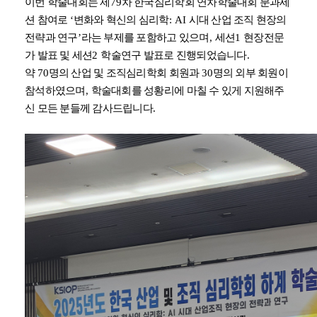
이번 학술대회는 제
79
차 한국심리학회 연차학술대회 분과세
션 참여로
‘
변화와 혁신의 심리학
: AI
시대 산업 조직 현장의
전략과 연구
’
라는 부제를 포함하고 있으며
,
세션
1
현장전문
가 발표 및 세션
2
학술연구 발표로 진행되었습니다
.
약
70
명의 산업 및 조직심리학회 회원과
30
명의 외부 회원이
참석하였으며
,
학술대회를 성황리에 마칠 수 있게 지원해주
신 모든 분들께 감사드립니다
.