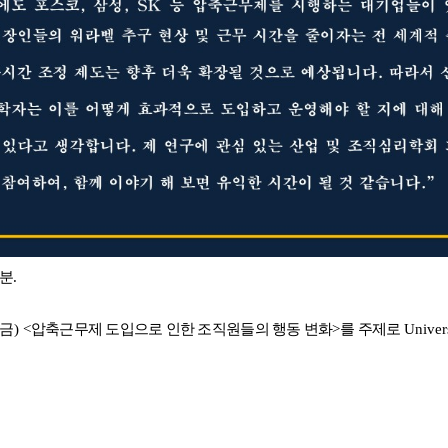
러분
.
금
) <
압축근무제 도입으로 인한 조직원들의 행동 변화
>
를 주제로
Univer