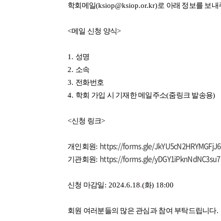
학회메일
(ksiop@ksiop.or.kr)
로 아래 정보를 보
<
메일 신청 양식
>
1.
성명
2.
소속
3.
전화번호
4.
학회 가입 시 기재한 메일주소
(
줌링크 발송용
)
<
신청 링크
>
https://forms.gle/JkYU5cN2HRYMGFjJ6
개인회원
:
https://forms.gle/yDGY1iPknNdNC3su7
기관회원
:
신청 마감일
: 2024.6.18
.
(
화
) 18:00
회원 여러분들의 많은 관심과 참여 부탁드립니다
.